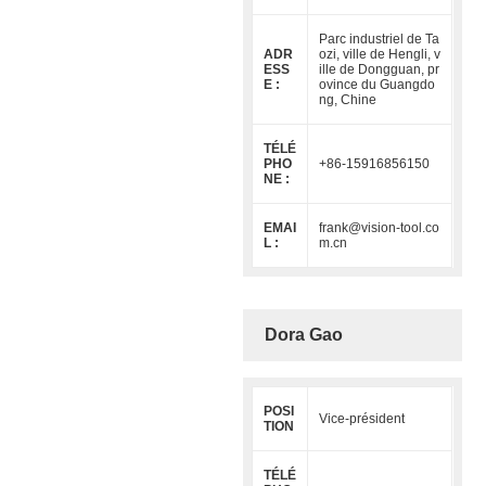
Parc industriel de Ta
ADR
ozi, ville de Hengli, v
ESS
ille de Dongguan, pr
E :
ovince du Guangdo
ng, Chine
TÉLÉ
PHO
+86-15916856150
NE :
EMAI
frank@vision-tool.co
L :
m.cn
Dora Gao
POSI
Vice-président
TION
TÉLÉ