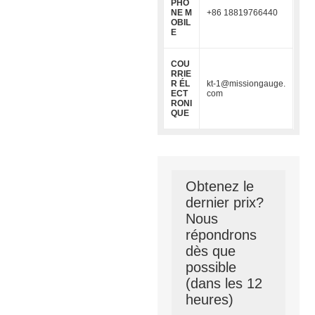
PHO
NE M
+86 18819766440
OBIL
E
COU
RRIE
R ÉL
kt-1@missiongauge.
ECT
com
RONI
QUE
Obtenez le
dernier prix?
Nous
répondrons
dès que
possible
(dans les 12
heures)