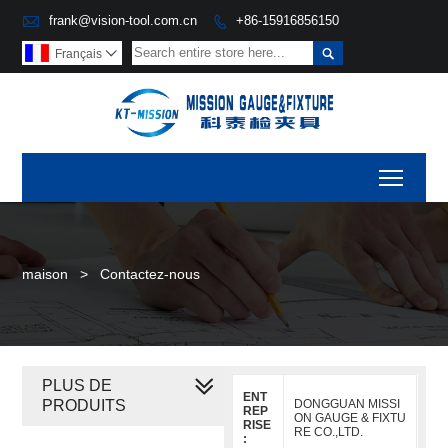

frank@vision-tool.com.cn
+86-15916856150


Français

Toggl
maison
>
Contactez-nous
PLUS DE
ENT
PRODUITS
DONGGUAN MISSI
REP
ON GAUGE & FIXTU
RISE
RE CO.,LTD.
: