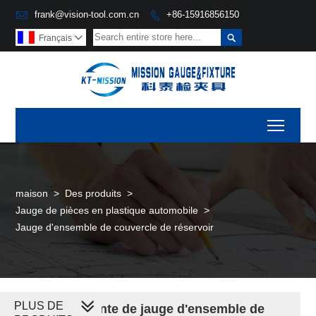

frank@vision-tool.com.cn
+86-15916856150


Français

Toggl
maison
>
Des produits
>
Jauge de pièces en plastique automobile
>
Jauge d'ensemble de couvercle de réservoir
PLUS DE
Devis de vente de jauge d'ensemble de