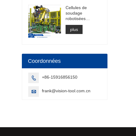
Cellules de
soudage
robotisées
automobiles
Cellule de
plus
soudage à l'arc
rapide
Construction de
cellules de
soudage par
Coordonnées
points
+86-15916856150

frank@vision-tool.com.cn
