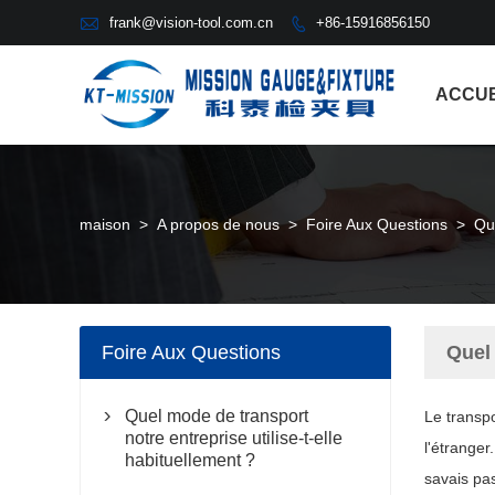

frank@vision-tool.com.cn
+86-15916856150

ACCUE
maison
>
A propos de nous
>
Foire Aux Questions
>
Que
Foire Aux Questions
Quel 
Quel mode de transport
Le transpo

notre entreprise utilise-t-elle
l'étranger
habituellement ?
savais pa